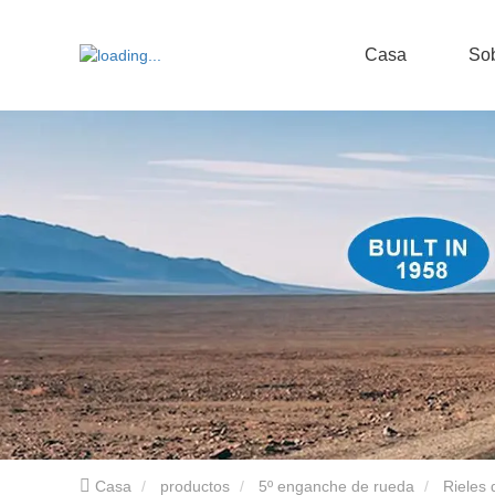
Casa
Sob
Casa
productos
5º enganche de rueda
Rieles