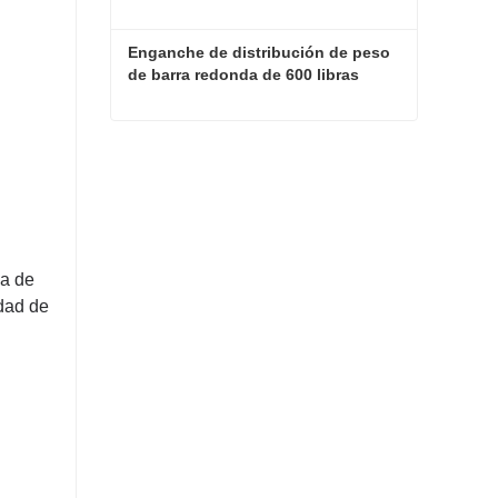
Enganche de distribución de peso 
de barra redonda de 600 libras
Enganche de distribución de peso de barra redonda de 600 libras
Contacta ahora
na de
idad de