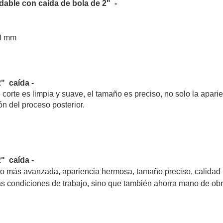
dable con caída de bola de 2" -
,8 mm
" caída -
e corte es limpia y suave, el tamaño es preciso, no solo la apari
n del proceso posterior.
2" caída
-
co más avanzada, apariencia hermosa, tamaño preciso, calidad
las condiciones de trabajo, sino que también ahorra mano de obr