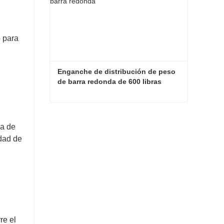
 para
Enganche de distribución de peso 
de barra redonda de 600 libras
Enganche de distribución de peso de barra redonda de 600 libras
na de
Contacta ahora
idad de
re el