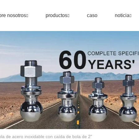
re nosotros
productos
caso
noticia
la de acero inoxidable con caída de bola de 2"