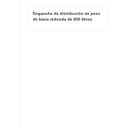
Enganche de distribución de peso 
de barra redonda de 600 libras
Enganche de distribución de peso de barra redonda de 600 libras
Contacta ahora