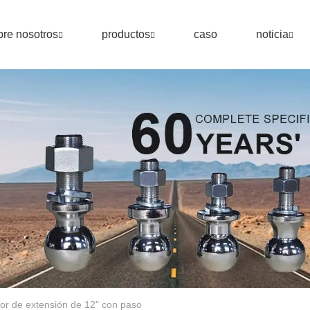
re nosotros
productos
caso
noticia
or de extensión de 12" con paso