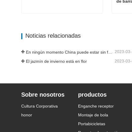
de barr
Triple soporte de bola cromado
Contacta ahora
Cont
Noticias relacionadas
2023-03
En ningún momento China puede estar sin fabricar
2023-03
El jazmín de invierno está en flor
Sobre nosotros
productos
Cultura Corporativa
Enganche receptor
honor
Montaje de bola
Portabicicletas