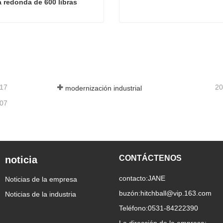
a redonda de 600 libras
Enganche de distribución de peso de barra redonda de 600 libras
Bola de enganche general
acta ahora
Contacta ahora
-17
20
modernización industrial
-07
CONTÁCTENOS
noticia
contacto:
JANE
Noticias de la empresa
buzón:
hitchball@vip.163.com
Noticias de la industria
Teléfono:
0531-84222390