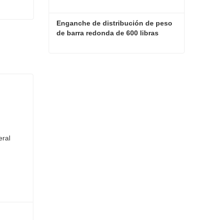
Enganche de distribución de peso 
de barra redonda de 600 libras
Enganche de distribución de peso de barra redonda de 600 libras
Contacta ahora